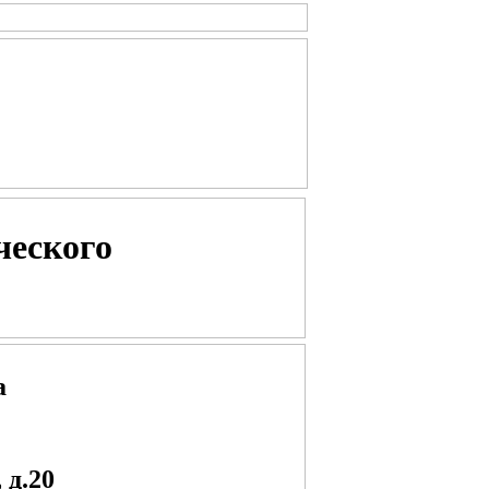
ческого
а
 д.20