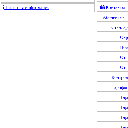
Контакты
Полезная информация
Абонентам
Стандар
Охр
Пож
Отч
Отч
Контрол
Тарифы
Тар
Тар
Тар
Тар