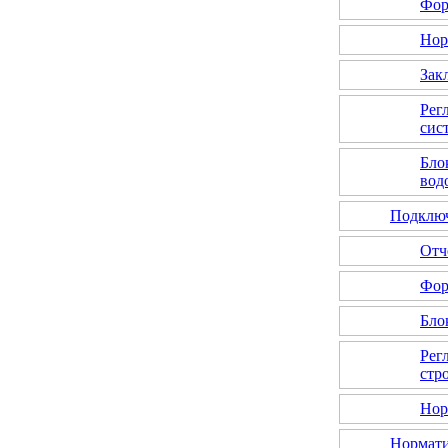
Фор
Нор
Зак
Рег
сис
Бло
вод
Подключ
Отч
Фор
Бло
Рег
стр
Нор
Нормати