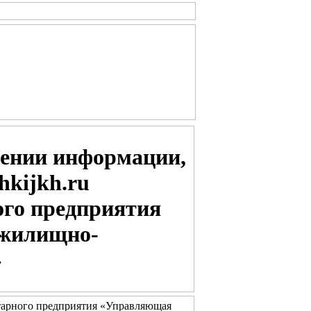
нении информации,
hkijkh.ru
го предприятия
 жилищно-
»
итарного предприятия «Управляющая