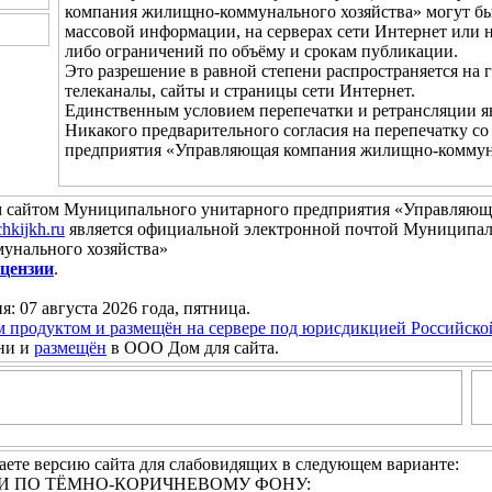
компания жилищно-коммунального хозяйства» могут бы
массовой информации, на серверах сети Интернет или 
либо ограничений по объёму и срокам публикации.
Это разрешение в равной степени распространяется на 
телеканалы, сайты и страницы сети Интернет.
Единственным условием перепечатки и ретрансляции яв
Никакого предварительного согласия на перепечатку 
предприятия «Управляющая компания жилищно-коммунал
 сайтом Муниципального унитарного предприятия «Управляю
hkijkh.ru
является официальной электронной почтой Муниципал
унального хозяйства»
цензии
.
я: 07 августа 2026 года, пятница.
м продуктом и размещён на сервере под юрисдикцией Российск
ни и
размещён
в ООО Дом для сайта.
ете версию сайта для слабовидящих в следующем варианте:
АМИ ПО ТЁМНО-КОРИЧНЕВОМУ ФОНУ: