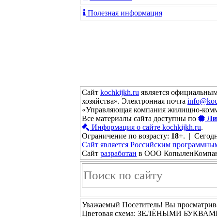
Полезная информация
Сайт
kochkijkh.ru
является официальным
хозяйства». Электронная почта
info@koc
«Управляющая компания жилищно-комм
Все материалы сайта доступны по
Ли
Информация о сайте kochkijkh.ru
.
Ограничение по возрасту:
18+
. | Сегодн
Сайт является Российским программны
Сайт
разработан
в ООО КопыленКомпа
Уважаемый Посетитель! Вы просматрива
Цветовая схема: ЗЕЛЁНЫМИ БУКВ