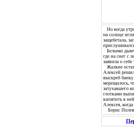
Но когда утром
на солнце игл
защебетала, за
прислушивался 
Белыми дымчат
где на снег с 
заявила о себе
Жалкие остатк
Алексей решил 
выскреб банку 
мерещилось, чт
затухавшего ко
глотками выпи
кипятить в не
Алексея, когда
Борис Полевой
Пе