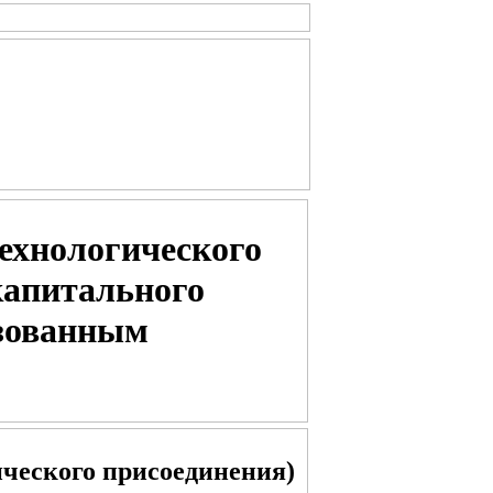
ехнологического
капитального
изованным
ического присоединения)