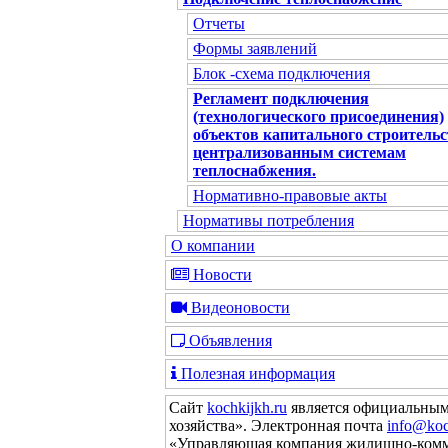
Отчеты
Формы заявлений
Блок -схема подключения
Регламент подключения
(технологического присоединения)
объектов капитального строительс
централизованным системам
теплоснабжения.
Нормативно-правовые акты
Нормативы потребления
О компании
Новости
Видеоновости
Объявления
Полезная информация
Сайт
kochkijkh.ru
является официальным
хозяйства». Электронная почта
info@koc
«Управляющая компания жилищно-комм