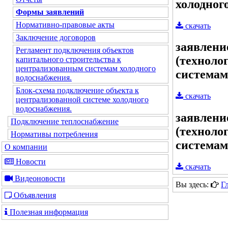
холодног
Формы заявлений
Нормативно-правовые акты
скачать
Заключение договоров
заявлени
Регламент подключения объектов
(техноло
капитального строительства к
централизованным системам холодного
системам
водоснабжения.
Блок-схема подключение объекта к
скачать
централизованной системе холодного
водоснабжения.
заявлени
Подключение теплоснабжение
(техноло
Нормативы потребления
системам
О компании
Новости
скачать
Видеоновости
Вы здесь:
Г
Объявления
Полезная информация